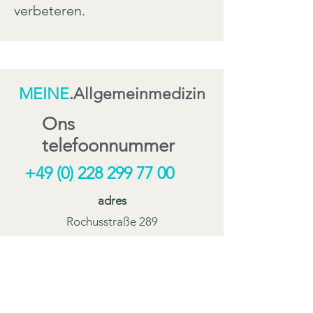
verbeteren.
MEINE
.
Allgemeinmedizin
Ons
telefoonnummer
+49 (0) 228 299 77 00
adres
Rochusstraße 289
53123 Bonn
E-mail
kontakt@meine-klinik.com
Spreekuur