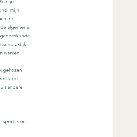
05 mijn
ond, mijn
aan de
in de algemene
e geneeskunde.
tsenpraktijk.
an werken.
k
gekozen
rmt voor
uit andere
 sport ik en