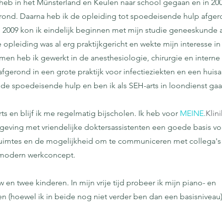
 heb in het Münsterland en Keulen naar school gegaan en in 20
rond. Daarna heb ik de opleiding tot spoedeisende hulp afger
In 2009 kon ik eindelijk beginnen met mijn studie geneeskunde 
 opleiding was al erg praktijkgericht en wekte mijn interesse 
en heb ik gewerkt in de anesthesiologie, chirurgie en intern
afgerond in een grote praktijk voor infectieziekten en een huisar
e spoedeisende hulp en ben ik als SEH-arts in loondienst ga
rts en blijf ik me regelmatig bijscholen. Ik heb voor
MEINE
.Klini
eving met vriendelijke doktersassistenten een goede basis vo
ruimtes en de mogelijkheid om te communiceren met collega's 
n modern werkconcept.
 en twee kinderen. In mijn vrije tijd probeer ik mijn piano- en
 (hoewel ik in beide nog niet verder ben dan een basisniveau),