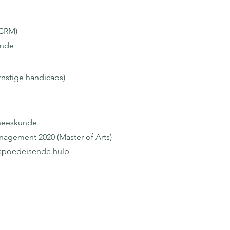
(CRM)
unde
nstige handicaps)
eneeskunde
gement 2020 (Master of Arts)
n spoedeisende hulp