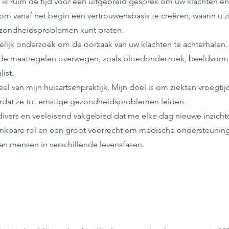
 ik ruim de tijd voor een uitgebreid gesprek om uw klachten en
k om vanaf het begin een vertrouwensbasis te creëren, waarin u 
ezondheidsproblemen kunt praten.
elijk onderzoek om de oorzaak van uw klachten te achterhalen. 
ende maatregelen overwegen, zoals bloedonderzoek, beeldvor
ist.
el van mijn huisartsenpraktijk. Mijn doel is om ziekten vroegti
oordat ze tot ernstige gezondheidsproblemen leiden.
vers en veeleisend vakgebied dat me elke dag nieuwe inzicht
dankbare rol en een groot voorrecht om medische ondersteunin
n mensen in verschillende levensfasen.