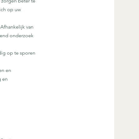
 zorgen beter te
zich op uw
Afhankelijk van
mend onderzoek
jdig op te sporen
en en
g en