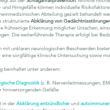
iegt auf der
Schlaganfallprävention
. Mithilfe hoch
s- und Hirngefäße können individuelle Risikofaktore
einmedizinischen Abteilung gezielt behandelt we
e strukturierte
Abklärung von Gedächtnisstörungen
 die frühzeitige Erkennung möglicher Ursachen, ein
gen. Die weiterführende Therapie erfolgt bei Bed
en mit unklaren neurologischen Beschwerden biete
r eine sorgfältige klinische Untersuchung sowie m
g beinhaltet unter anderem:
ogische Diagnostik
(z. B. Nervenleitmessungen, E
er hirnversorgenden Gefäße
t in der
Abklärung entzündlicher
und
autoimmuner