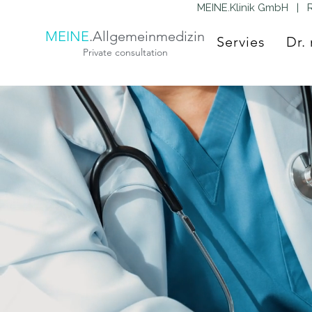
MEINE.Klinik GmbH | R
MEINE
.Allgemeinmedizin
Servies
Dr.
Private consultation