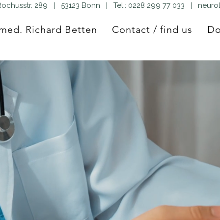
ochusstr. 289 | 53123 Bonn | Tel.:
0228 299 77 033
|
neuro
 med. Richard Betten
Contact / find us
Do