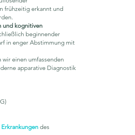
auflösender
n frühzeitig erkannt und
rden.
 und kognitiven
schließlich beginnender
arf in enger Abstimmung mit
n wir einen umfassenden
oderne apparative Diagnostik
MG)
 Erkrankungen
des