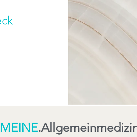
eck
MEINE
.Allgemeinmedizi